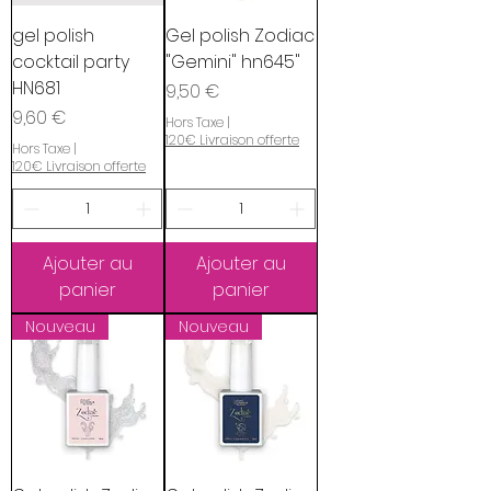
gel polish
Gel polish Zodiac
cocktail party
"Gemini" hn645"
HN681
Prix
9,50 €
Prix
9,60 €
Hors Taxe
|
120€ Livraison offerte
Hors Taxe
|
120€ Livraison offerte
Ajouter au
Ajouter au
panier
panier
Nouveau
Nouveau