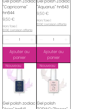
Gel polish Zodiac
Gel polish Zodiac
"Capricorne"
"Aquarius" hn643
hn644
Prix
9,50 €
Prix
9,50 €
Hors Taxe
|
120€ Livraison offerte
Hors Taxe
|
120€ Livraison offerte
Ajouter au
Ajouter au
panier
panier
Nouveau
Nouveau
Gel polish zodiac
Gel polish