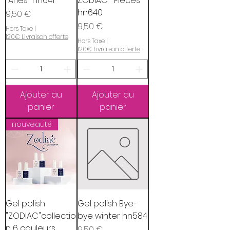
"Aries" hn641
ZODIAC-"Pieces"
hn640
Prix
9,50 €
Prix
9,50 €
Hors Taxe
|
120€ Livraison offerte
Hors Taxe
|
120€ Livraison offerte
Ajouter au
Ajouter au
panier
panier
nouveauté
Gel polish
Gel polish Bye-
"ZODIAC"collectio
bye winter hn584
n 6 couleurs
Prix
9,50 €