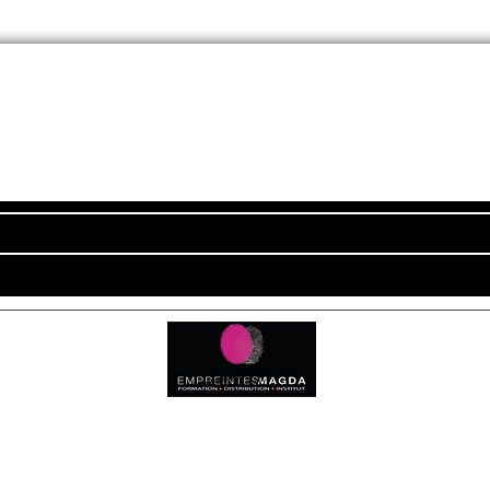
Newsletter
ADRESSE
Empreintes Magda
c
4350 Route d'Arthez
64370 MORLANNE