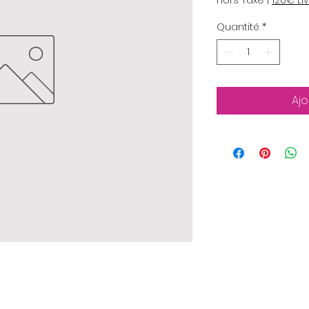
Hors Taxe
|
120€ Li
Quantité
*
Ajo