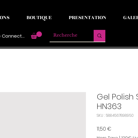
ONS
BOUTIQUE
PRESENTATION
GALE
 Connecter
Gel Polish
HN363
SKU : 5884567898950
Prix
11,50 €