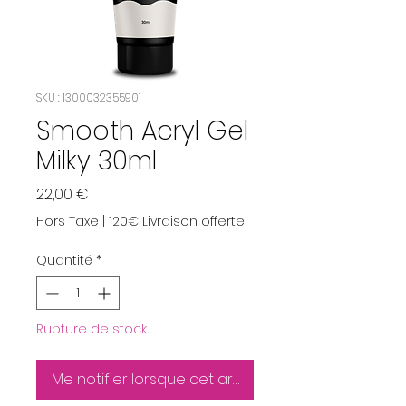
SKU : 1300032355901
Smooth Acryl Gel
Milky 30ml
Prix
22,00 €
Hors Taxe
|
120€ Livraison offerte
Quantité
*
Rupture de stock
Me notifier lorsque cet article est disponible