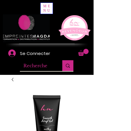
ME
NU
Se Connecter