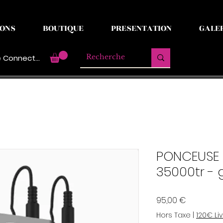
ONS
BOUTIQUE
PRESENTATION
GALE
 Connecter
PONCEUSE 
35000tr - 
Prix
95,00 €
Hors Taxe
|
120€ Li