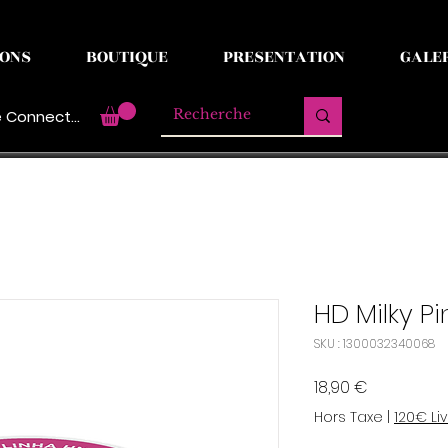
ONS
BOUTIQUE
PRESENTATION
GALE
 Connecter
HD Milky Pi
SKU : 1300032340068
Prix
18,90 €
Hors Taxe
|
120€ Li