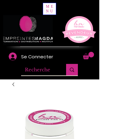
ME
NU
Se Connecter