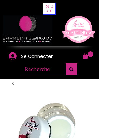
ME
NU
Se Connecter