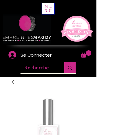
ME
NU
Se Connecter