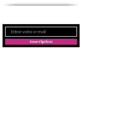
Newsletter
Inscription
ADRESSE
Empreintes Magda
4350 Route d'Arthez
64370 MORLANNE
Téléphone