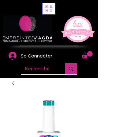
ME
NU
Se Connecter