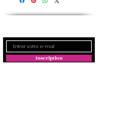
Newsletter
Inscription
ADRESSE
Empreintes Magda
4350 Route d'Arthez
64370 MORLANNE