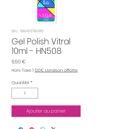
SKU : 5884567893115
Gel Polish Vitral
10ml - HN508
Prix
9,50 €
Hors Taxe
|
120€ Livraison offerte
Quantité
*
Ajouter au panier