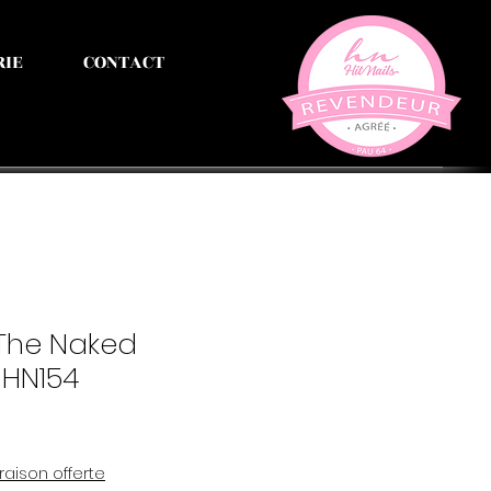
RIE
CONTACT
 The Naked
 HN154
vraison offerte