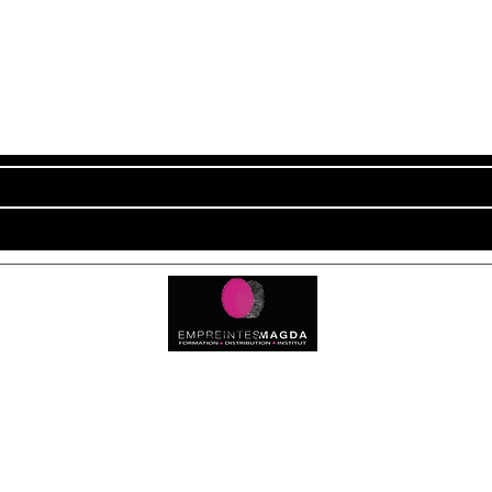
Newsletter
ADRESSE
Empreintes Magda
c
4350 Route d'Arthez
64370 MORLANNE