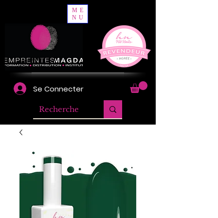
ME
NU
Se Connecter