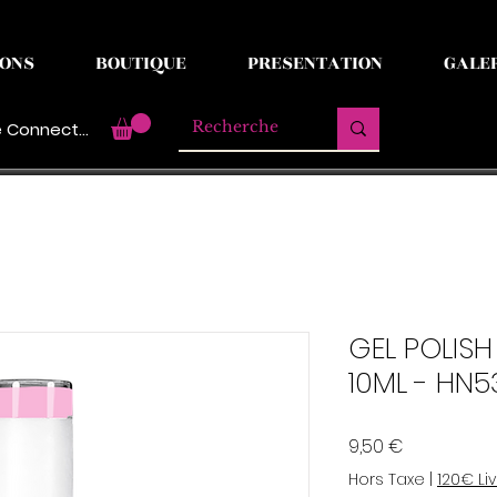
ONS
BOUTIQUE
PRESENTATION
GALE
 Connecter
GEL POLISH
10ML - HN5
Prix
9,50 €
Hors Taxe
|
120€ Li