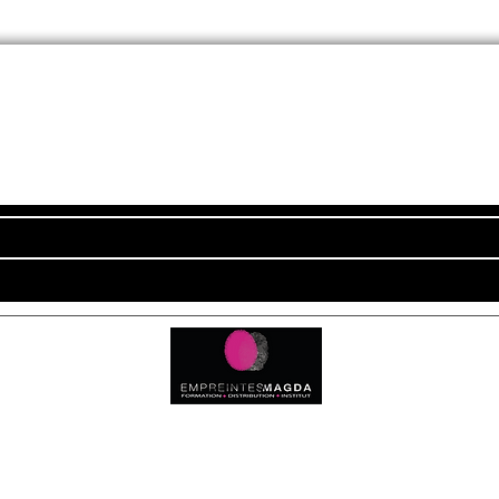
Newsletter
ADRESSE
Empreintes Magda
c
4350 Route d'Arthez
64370 MORLANNE