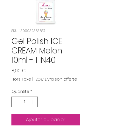
SKU : 1300032353587
Gel Polish ICE
CREAM Melon
10ml - HN40
Prix
8,00 €
Hors Taxe
|
120€ Livraison offerte
Quantité
*
Ajouter au panier