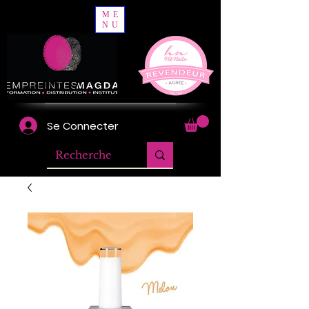
ME
NU
Se Connecter