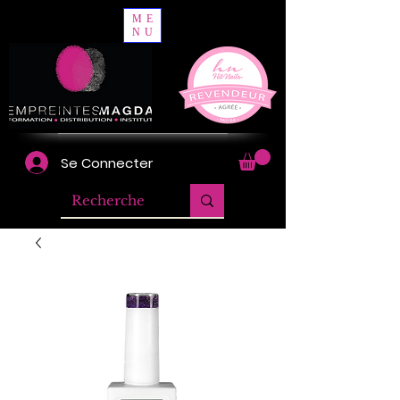
ME
NU
Se Connecter