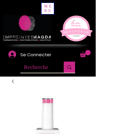
ME
NU
Se Connecter