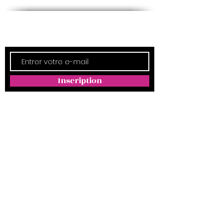
Newsletter
Inscription
ADRESSE
Empreintes Magda
4350 Route d'Arthez
64370 MORLANNE
Téléphone