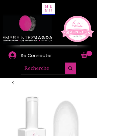
ME
NU
Se Connecter