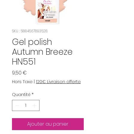
SKU : 5884567893528
Gel polish
Autumn Breeze
HN551
Prix
9,50 €
Hors Taxe
|
120€ Livraison offerte
Quantité
*
Ajouter au panier