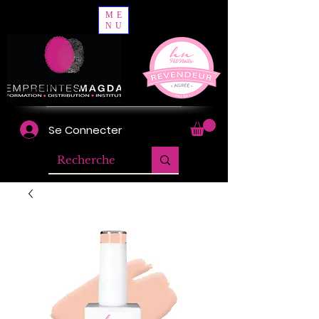
ME
NU
Se Connecter