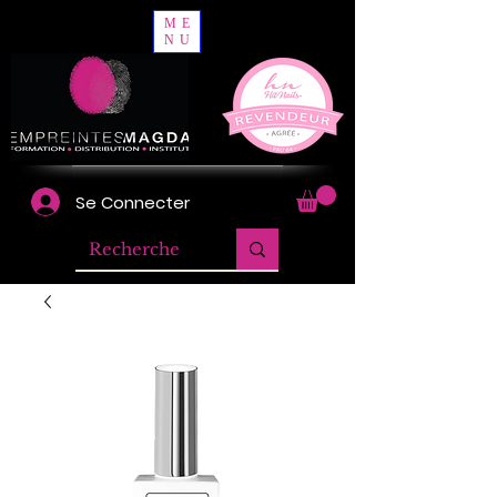
ME
NU
Se Connecter