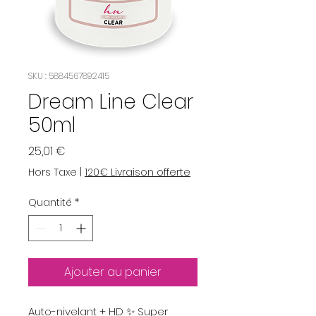
SKU : 5884567892415
Dream Line Clear
50ml
Prix
25,01 €
Hors Taxe
|
120€ Livraison offerte
Quantité
*
Ajouter au panier
Auto-nivelant + HD ✨ Super