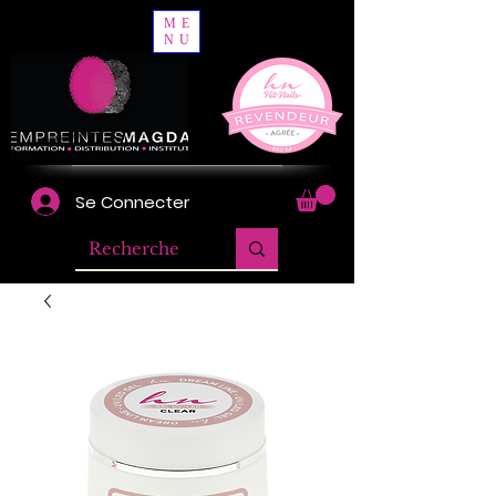
ME
NU
Se Connecter