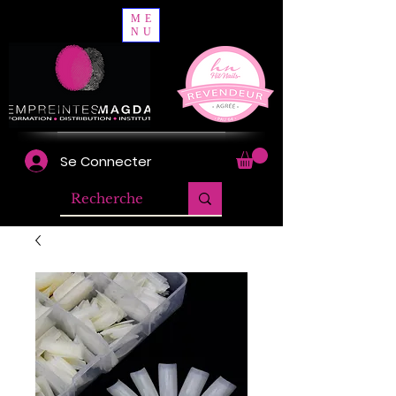
ME
NU
Se Connecter