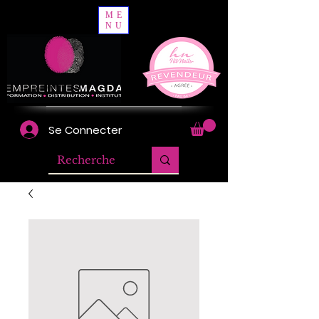
ME
NU
Se Connecter