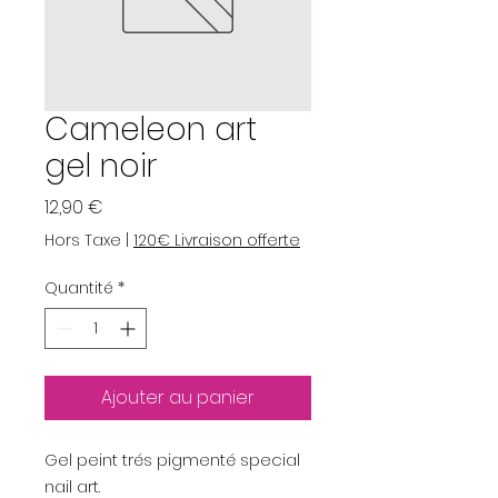
Cameleon art
gel noir
Prix
12,90 €
Hors Taxe
|
120€ Livraison offerte
Quantité
*
Ajouter au panier
Gel peint trés pigmenté special
nail art.