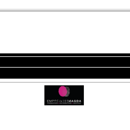
Newsletter
ADRESSE
Empreintes Magda
c
4350 Route d'Arthez
64370 MORLANNE