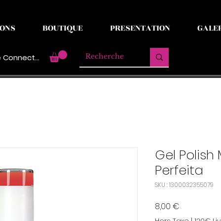
ONS
BOUTIQUE
PRESENTATION
GALE
 Connecter
Gel Polish 
Perfeita
SKU : 1300032355079
Prix
8,00 €