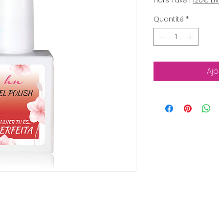
Hors Taxe
|
120€ Li
Quantité
*
Ajo