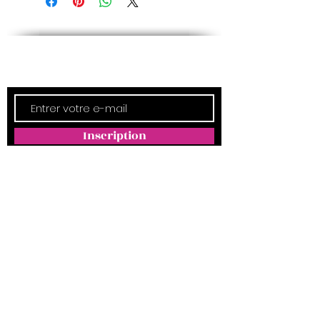
Newsletter
Inscription
ADRESSE
Empreintes Magda
4350 Route d'Arthez
64370 MORLANNE