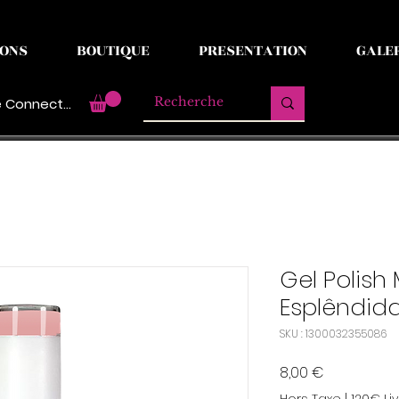
ONS
BOUTIQUE
PRESENTATION
GALE
 Connecter
Gel Polish 
Esplêndid
SKU : 1300032355086
Prix
8,00 €