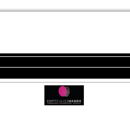
Newsletter
ADRESSE
Empreintes Magda
c
4350 Route d'Arthez
64370 MORLANNE