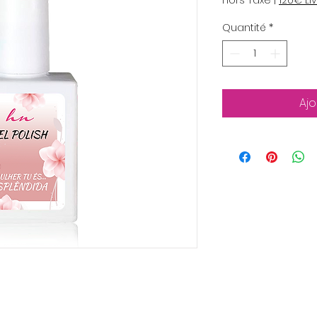
Hors Taxe
|
120€ Li
Quantité
*
Ajo